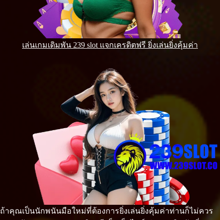
เล่นเกมเดิมพัน 239 slot แจกเครดิตฟรี ยิ่งเล่นยิ่งคุ้มค่า
ถ้าคุณเป็นนักพนันมือใหม่ที่ต้องการยิ่งเล่นยิ่งคุ้มค่าท่านก็ไม่ควร