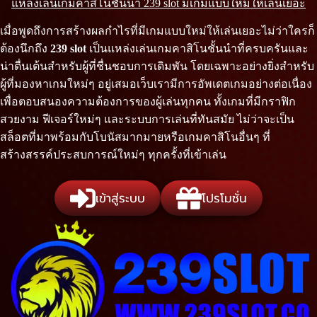
แหล่งเล่นเกมคาสิโนชั้นนำ 239 slot มีเกมแบบใหม่ให้เล่นเยอะ
เมื่อพูดถึงการสร้างผลกำไรที่มีเกมแบบใหม่ให้เล่นเยอะไม่ว่าใครก็
ต้องนึกถึง
239 slot
เป็นแหล่งเล่นเกมคาสิโนชั้นนำที่ครบครันและ
น่าตื่นเต้นสำหรับผู้ที่ชื่นชอบการเดิมพัน โดยเฉพาะอย่างยิ่งสำหรับ
ผู้ที่มองหาเกมใหม่ๆ อยู่เสมอเว็บเรามีการอัพเดตเกมอย่างต่อเนื่อง
เพื่อตอบสนองความต้องการของผู้เล่นทุกคน ทั้งเกมที่มีกราฟิก
สวยงาม ฟีเจอร์ใหม่ๆ และระบบการเล่นที่ทันสมัย ไม่ว่าจะเป็น
สล็อตที่มาพร้อมกับโบนัสมากมายหรือเกมคาสิโนอื่นๆ ที่
สร้างสรรค์ประสบการณ์ใหม่ๆ ทุกครั้งที่เข้าเล่น
เข้าสู่ระบบ
โปรโมชั่น