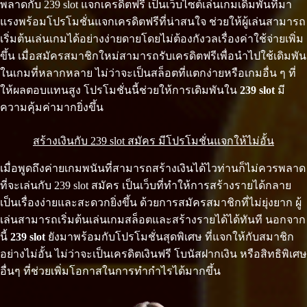
พลาดกับ 239 slot แจกเครดิตฟรี เป็นเว็บไซต์เล่นเกมเดิมพันที่มา
แรงพร้อมโปรโมชั่นแจกเครดิตฟรีที่น่าสนใจ ช่วยให้ผู้เล่นสามารถ
เริ่มต้นเล่นเกมได้อย่างง่ายดายโดยไม่ต้องกังวลเรื่องค่าใช้จ่ายเพิ่ม
ขึ้น เมื่อสมัครสมาชิกใหม่สามารถรับเครดิตฟรีเพื่อนำไปใช้เดิมพัน
ในเกมที่หลากหลาย ไม่ว่าจะเป็นสล็อตที่แตกง่ายหรือเกมอื่น ๆ ที่
ให้ผลตอบแทนสูง โปรโมชั่นนี้ช่วยให้การเดิมพันใน
239 slot
มี
ความคุ้มค่ามากยิ่งขึ้น
สร้างเงินกับ 239 slot สมัคร มีโปรโมชั่น​​แจกให้ไม่อั้น
เมื่อพูดถึงค่ายเกมพนันที่สามารถสร้างเงินได้ไวท่านก็ไม่ควรพลาด
ที่จะเล่นกับ 239 slot สมัคร เป็นเว็บที่ทำให้การสร้างรายได้กลาย
เป็นเรื่องง่ายและสะดวกยิ่งขึ้น ด้วยการสมัครสมาชิกที่ไม่ยุ่งยาก ผู้
เล่นสามารถเริ่มต้นเล่นเกมสล็อตและสร้างรายได้ได้ทันที นอกจาก
นี้
239 slot
ยังมาพร้อมกับโปรโมชั่นสุดพิเศษ ที่แจกให้กับสมาชิก
อย่างไม่อั้น ไม่ว่าจะเป็นเครดิตเงินฟรี โบนัสฝากเงิน หรือสิทธิพิเศษ
อื่นๆ ที่ช่วยเพิ่มโอกาสในการทำกำไรได้มากขึ้น