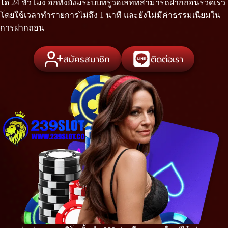
ได้ 24 ชั่วโมง​ อีกทั้งยังมีระบบทรูวอเลทที่สามารถฝากถอนรวดเร็ว​
โดยใช้เวลาทำรายการไม่ถึง 1 นาที และยังไม่มีค่าธรรมเนียม​ใน
การฝากถอน
สมัครสมาชิก
ติดต่อเรา