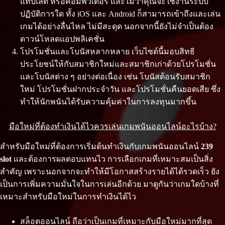
แท็บเล็ต หรือคอมพิวเตอร์ และไม่ว่าคุณจะใช้งานระบบ
ปฏิบัติการใด ทั้ง iOS และ Android ก็สามารถเข้าถึงและเล่น
เกมได้อย่างลื่นไหล ไม่มีสะดุด นอกจากนี้ยังไม่จำเป็นต้อง
ดาวน์โหลดแอปพลิเคชั่น
โปรโมชั่นและโบนัสหลากหลาย เว็บไซต์นี้มอบสิทธิ
ประโยชน์ให้กับสมาชิกใหม่และสมาชิกเก่าด้วยโปรโมชั่น
และโบนัสต่าง ๆ อย่างต่อเนื่อง เช่น โบนัสต้อนรับสมาชิก
ใหม่ โปรโมชั่นฝากประจำวัน และโปรโมชั่นคืนยอดเสีย ซึ่ง
ทำให้นักพนันได้รับความคุ้มค่าในการลงทุนมากขึ้น
มือใหม่ที่ต้องทำเงินได้ไวควรเล่นเกมพนันออนไลน์​อะไรบ้าง?
สำหรับมือใหม่ที่ต้องการเริ่มต้นทำเงินกับเกมพนันออนไลน์
239
slot
และต้องการผลตอบแทนไว การเลือกเกมที่เหมาะสมเป็นสิ่ง
สำคัญ เพราะนอกจากจะทำให้มีโอกาสสร้างรายได้ได้รวดเร็ว ยัง
เป็นการเพิ่มความมั่นใจในการเล่นอีกด้วย มาดูกันว่าเกมใดบ้างที่
เหมาะสำหรับมือใหม่ในการทำเงินได้ไว
สล็อตออนไลน์ ถือว่าเป็นเกมที่เหมาะกับมือใหม่มากที่สุด