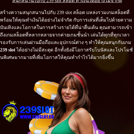
สนุกสนาน​ไปกับ 239 slot สล็อต ทำเงินได้อย่างไม่จำกัด
สร้างความสนุกสนานไปกับ 239 slot สล็อต แหล่งรวมเกมสล็อตที่
พร้อมให้คุณทำเงินได้อย่างไม่จำกัด กับการเล่นที่เต็มไปด้วยความ
บันเทิงและโอกาสในการสร้างรายได้ที่น่าตื่นเต้น คุณสามารถเข้า
ถึงเกมสล็อตที่หลากหลายจากค่ายเกมชั้นนำ เล่นได้ทุกที่ทุกเวลา
รองรับการเล่นผ่านมือถือและอุปกรณ์ต่าง ๆ ทำให้คุณสนุกกับเกม
239 slot
ได้อย่างไม่มีสะดุด อีกทั้งยังมีโอกาสรับโบนัสและโปรโมชั่
นพิเศษมากมายที่เพิ่มโอกาสให้คุณทำกำไรได้มากยิ่งขึ้น