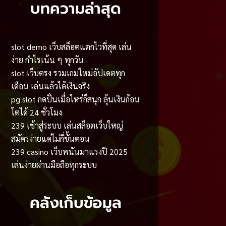
บทความล่าสุด
slot demo เว็บสล็อตแตกไวที่สุด เล่น
ง่าย กำไรเน้น ๆ ทุกวัน
slot เว็บตรง รวมเกมใหม่อัปเดตทุก
เดือน เล่นแล้วได้เงินจริง
pg slot กดปั่นเมื่อไหร่ก็สนุก ลุ้นเงินก้อน
โตได้ 24 ชั่วโมง
239 เข้าสู่ระบบ เล่นสล็อตเว็บใหญ่
สมัครง่ายแค่ไม่กี่ขั้นตอน
239 casino เว็บพนันมาแรงปี 2025
เล่นง่ายผ่านมือถือทุกระบบ
คลังเก็บข้อมูล