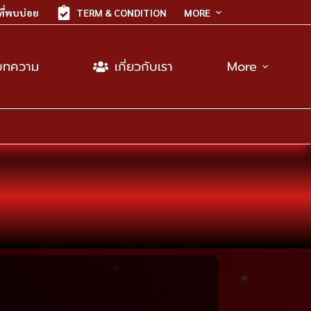
ี่พบบ่อย
TERM & CONDITION
MORE
บทความ
เกี่ยวกับเรา
More