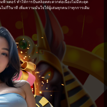
พิวเตอร์ ทำให้การปั่นสล็อตสะดวกต่อเนื่องไม่มีสะดุด
ี่วินาที เพิ่มความมั่นใจให้ผู้เล่นทุกคนว่าทุกการเดิม