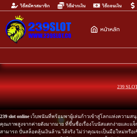
Skip
วิธีสมัครสมาชิก
วิธีฝากเงิน
วิธีถอนเงิน
to
content
หน้าหลัก
239 SLOT
239 slot online
เว็บพนันที่พร้อมพาผู้เล่นก้าวเข้าสู่โลกแห่งความ
คุณภาพสูงจากค่ายดังมากมาย ที่ขึ้นชื่อเรื่องโบนัสแตกง่ายแล
สามารถ ปั่นสล็อตลุ้นเงินล้าน ได้จริง ไม่ว่าคุณจะเป็นมือใหม่หร